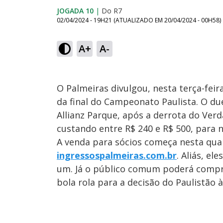
JOGADA 10
|
Do R7
02/04/2024 - 19H21
(ATUALIZADO EM
20/04/2024 - 00H58
)
A+
A-
O Palmeiras divulgou, nesta terça-feira
da final do Campeonato Paulista. O du
Allianz Parque, após a derrota do Verdã
custando entre R$ 240 e R$ 500, para n
A venda para sócios começa nesta quart
ingressospalmeiras.com.br
. Aliás, e
um. Já o público comum poderá comprar
bola rola para a decisão do Paulistão 