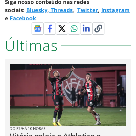
Siga nosso conteúdo nas redes
sociais:
Bluesky
,
Threads
,
Twitter
,
Instagram
e
Facebook
.
Últimas
DO R7
/
HÁ 10 HORAS
Vitória goleia o Athletico e