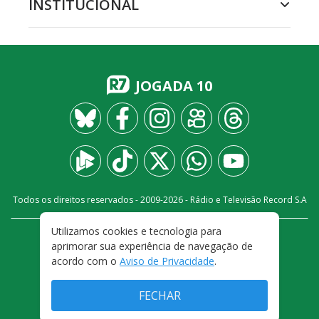
INSTITUCIONAL
JOGADA 10
Todos os direitos reservados - 2009-
2026
- Rádio e Televisão Record S.A
Utilizamos cookies e tecnologia para
CARREIRA
FALE CONOSCO
PRIVACIDADE
aprimorar sua experiência de navegação de
TERMOS E CONDIÇÕES DE USO
acordo com o
Aviso de Privacidade
.
FECHAR