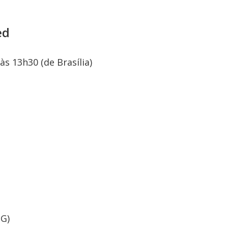
ed
s 13h30 (de Brasília)
G)