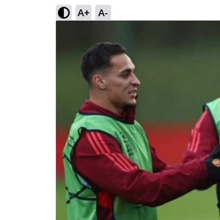
A+
A-