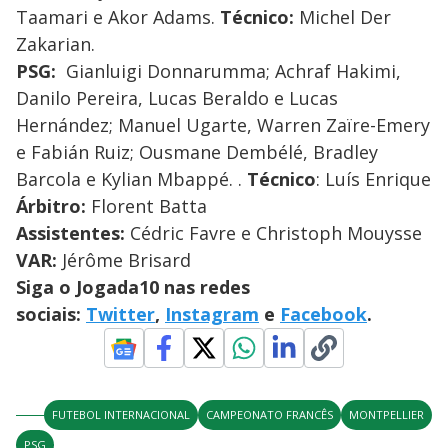
Taamari e Akor Adams.
Técnico:
Michel Der
Zakarian.
PSG:
Gianluigi Donnarumma; Achraf Hakimi,
Danilo Pereira, Lucas Beraldo e Lucas
Hernández; Manuel Ugarte, Warren Zaïre-Emery
e Fabián Ruiz; Ousmane Dembélé, Bradley
Barcola e Kylian Mbappé. .
Técnico
: Luís Enrique
Árbitro:
Florent Batta
Assistentes:
Cédric Favre e Christoph Mouysse
VAR:
Jérôme Brisard
Siga o Jogada10 nas redes
sociais:
Twitter
,
Instagram
e
Facebook
.
FUTEBOL INTERNACIONAL
CAMPEONATO FRANCÊS
MONTPELLIER
PSG