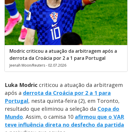
Modric criticou a atuação da arbitragem após a
derrota da Croácia por 2 a 1 para Portugal
Jeenah Moon/Reuters - 02.07.2026
Luka Modric
criticou a atuação da arbitragem
após a
derrota da Croácia
por 2 a 1 para
Portugal
, nesta quinta-feira (2), em Toronto,
resultado que eliminou a seleção da
Copa do
Mundo
. Assim, o camisa 10
afirmou que o VAR
teve influência direta no desfecho da partida