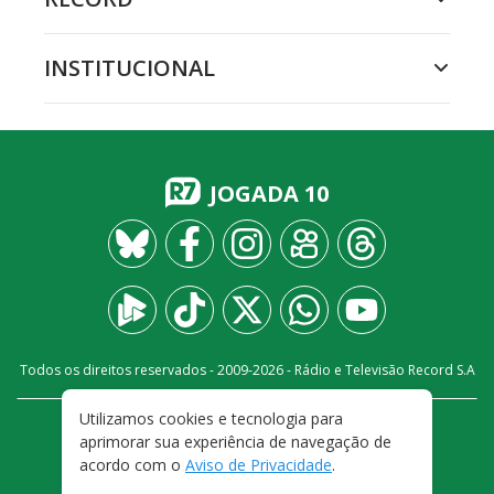
INSTITUCIONAL
JOGADA 10
Todos os direitos reservados - 2009-
2026
- Rádio e Televisão Record S.A
Utilizamos cookies e tecnologia para
CARREIRA
FALE CONOSCO
PRIVACIDADE
aprimorar sua experiência de navegação de
TERMOS E CONDIÇÕES DE USO
acordo com o
Aviso de Privacidade
.