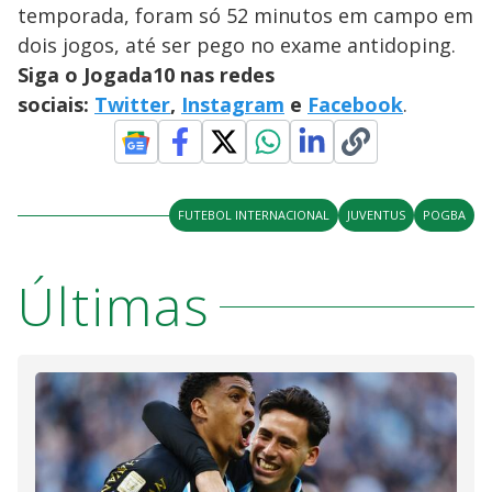
temporada, foram só 52 minutos em campo em
dois jogos, até ser pego no exame antidoping.
Siga o Jogada10 nas redes
sociais:
Twitter
,
Instagram
e
Facebook
.
FUTEBOL INTERNACIONAL
JUVENTUS
POGBA
Últimas