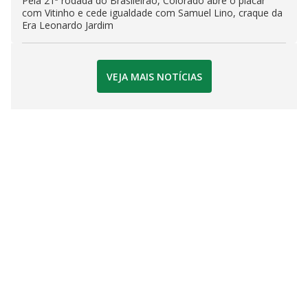
Pela 21ª rodada do Brasileirão, Colorado abre o placar
com Vitinho e cede igualdade com Samuel Lino, craque da
Era Leonardo Jardim
VEJA MAIS NOTÍCIAS