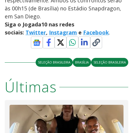
respectivamente. Ambos os confrontos serão
às 00h15 (de Brasília) no Estádio Snapdragon,
em San Diego.
Siga o Jogada10 nas redes
sociais:
Twitter
,
Instagram
e
Facebook
.
SELEÇÃO BRASILEIRA
BRASÍLIA
SELEÇÃO BRASILEIRA
Últimas