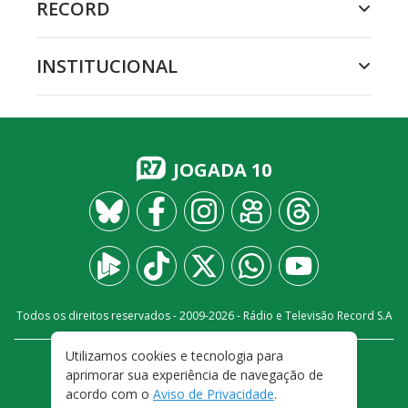
RECORD
INSTITUCIONAL
JOGADA 10
Todos os direitos reservados - 2009-
2026
- Rádio e Televisão Record S.A
Utilizamos cookies e tecnologia para
CARREIRA
FALE CONOSCO
PRIVACIDADE
aprimorar sua experiência de navegação de
TERMOS E CONDIÇÕES DE USO
acordo com o
Aviso de Privacidade
.