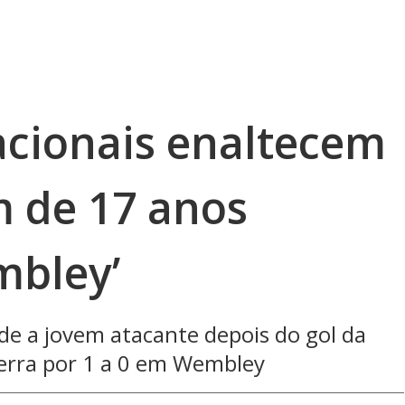
acionais enaltecem
m de 17 anos
mbley’
de a jovem atacante depois do gol da
aterra por 1 a 0 em Wembley