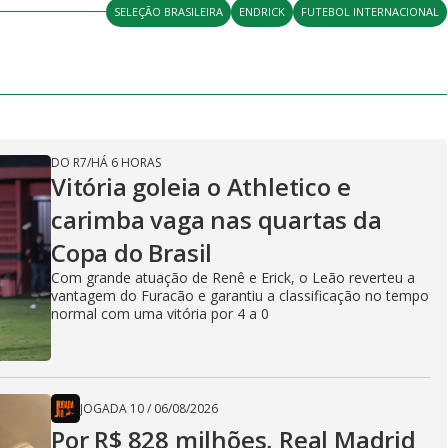
SELEÇÃO BRASILEIRA
ENDRICK
FUTEBOL INTERNACIONAL
DO R7
/
HÁ 6 HORAS
Vitória goleia o Athletico e
carimba vaga nas quartas da
Copa do Brasil
Com grande atuação de Renê e Erick, o Leão reverteu a
vantagem do Furacão e garantiu a classificação no tempo
normal com uma vitória por 4 a 0
JOGADA 10
/
06/08/2026
Por R$ 828 milhões, Real Madrid