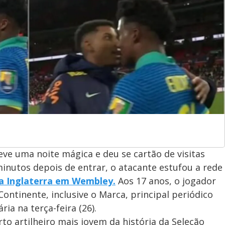
eve uma noite mágica e deu se cartão de visitas
inutos depois de entrar, o atacante estufou a rede
e a Inglaterra em Wembley.
Aos 17 anos, o jogador
Continente, inclusive o Marca, principal periódico
ia na terça-feira (26).
to artilheiro mais jovem da história da Seleção