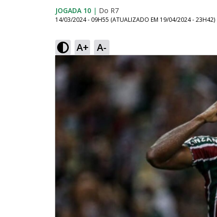
JOGADA 10
|
Do R7
14/03/2024 - 09H55
(ATUALIZADO EM
19/04/2024 - 23H42
)
A+
A-