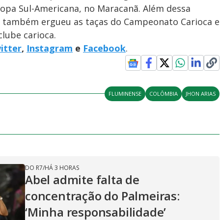
copa Sul-Americana, no Maracanã. Além dessa
o também ergueu as taças do Campeonato Carioca e
lube carioca.
itter
,
Instagram
e
Facebook
.
FLUMINENSE
COLÔMBIA
JHON ARIAS
DO R7
/
HÁ 3 HORAS
Abel admite falta de
concentração do Palmeiras:
‘Minha responsabilidade’