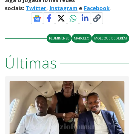
Siga o Jogada10 nas redes
sociais:
Twitter
,
Instagram
e
Facebook
.
FLUMINENSE
MARCELO
MOLEQUE DE XERÉM
Últimas