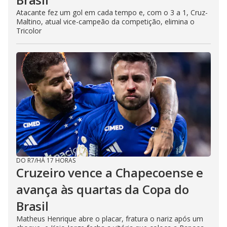
Atacante fez um gol em cada tempo e, com o 3 a 1, Cruz-
Maltino, atual vice-campeão da competição, elimina o
Tricolor
DO R7
/
HÁ 17 HORAS
Cruzeiro vence a Chapecoense e
avança às quartas da Copa do
Brasil
Matheus Henrique abre o placar, fratura o nariz após um