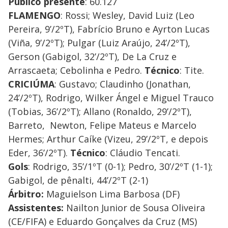
Público presente
: 60.127
FLAMENGO
: Rossi; Wesley, David Luiz (Leo
Pereira, 9’/2ºT), Fabrício Bruno e Ayrton Lucas
(Viña, 9’/2ºT); Pulgar (Luiz Araújo, 24’/2ºT),
Gerson (Gabigol, 32’/2ºT), De La Cruz e
Arrascaeta; Cebolinha e Pedro.
Técnico
: Tite.
CRICIÚMA
: Gustavo; Claudinho (Jonathan,
24’/2ºT), Rodrigo, Wilker Ángel e Miguel Trauco
(Tobias, 36’/2ºT); Allano (Ronaldo, 29’/2ºT),
Barreto, Newton, Felipe Mateus e Marcelo
Hermes; Arthur Caíke (Vizeu, 29’/2ºT, e depois
Eder, 36’/2ºT).
Técnico
: Cláudio Tencati.
Gols
: Rodrigo, 35’/1ºT (0-1); Pedro, 30’/2ºT (1-1);
Gabigol, de pênalti, 44’/2ºT (2-1)
Árbitro:
Maguielson Lima Barbosa (DF)
Assistentes:
Nailton Junior de Sousa Oliveira
(CE/FIFA) e Eduardo Gonçalves da Cruz (MS)