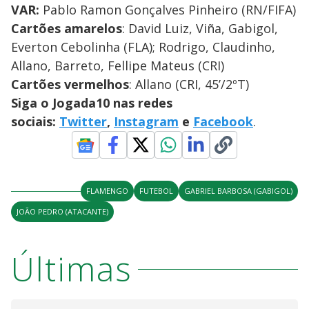
VAR:
Pablo Ramon Gonçalves Pinheiro (RN/FIFA)
Cartões amarelos
: David Luiz, Viña, Gabigol,
Everton Cebolinha (FLA); Rodrigo, Claudinho,
Allano, Barreto, Fellipe Mateus (CRI)
Cartões vermelhos
: Allano (CRI, 45’/2ºT)
Siga o Jogada10 nas redes
sociais:
Twitter
,
Instagram
e
Facebook
.
FLAMENGO
FUTEBOL
GABRIEL BARBOSA (GABIGOL)
JOÃO PEDRO (ATACANTE)
Últimas