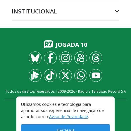
INSTITUCIONAL
JOGADA 10
Todos os direitos reservados - 2009-
2026
- Rádio e Televisão Record S.A
Utilizamos cookies e tecnologia para
CARREIRA
FALE CONOSCO
PRIVACIDADE
aprimorar sua experiência de navegação de
TERMOS E CONDIÇÕES DE USO
acordo com o
Aviso de Privacidade
.
FECHAR