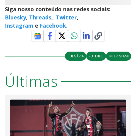
Siga nosso conteúdo nas redes sociais:
Bluesky
,
Threads
,
Twitter
,
Instagram
e
Facebook
.
BULGÁRIA
FUTEBOL
INTER MIAMI
Últimas