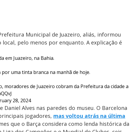
refeitura Municipal de Juazeiro, aliás, informou
ocal, pelo menos por enquanto. A explicação é
da em Juazeiro, na Bahia.
 por uma tinta branca na manhã de hoje.
o, moradores de Juazeiro cobram da Prefeitura da cidade a
nQQvJ
ruary 28, 2024
de Daniel Alves nas paredes do museu. O Barcelona
principais jogadores,
mas voltou atrás na última
omes que o Barça considera como lenda histórica da
a Liga dos Campeões e o Mundial de Clubes, seis