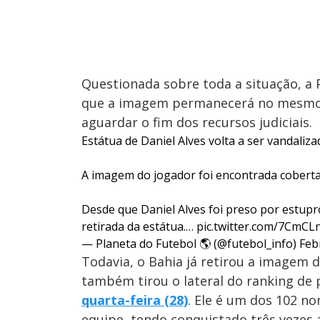
Questionada sobre toda a situação, a P
que a imagem permanecerá no mesmo l
aguardar o fim dos recursos judiciais.
Estátua de Daniel Alves volta a ser vandaliza
A imagem do jogador foi encontrada coberta
Desde que Daniel Alves foi preso por estupr
retirada da estátua.…
pic.twitter.com/7CmCL
— Planeta do Futebol 🌎 (@futebol_info)
Feb
Todavia, o Bahia já retirou a imagem 
também tirou o lateral do ranking de 
quarta-feira (28)
. Ele é um dos 102 n
equipe, tendo conquistado três vezes 