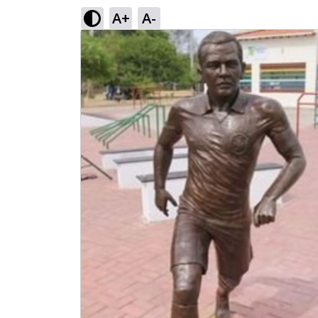
A+
A-