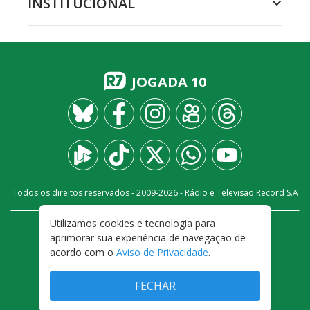
INSTITUCIONAL
JOGADA 10
Todos os direitos reservados - 2009-
2026
- Rádio e Televisão Record S.A
Utilizamos cookies e tecnologia para
CARREIRA
FALE CONOSCO
PRIVACIDADE
aprimorar sua experiência de navegação de
TERMOS E CONDIÇÕES DE USO
acordo com o
Aviso de Privacidade
.
FECHAR