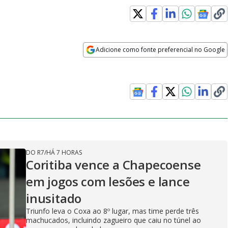
Adicione como fonte preferencial no Google
Opens in new window
DO R7
/
HÁ 7 HORAS
Coritiba vence a Chapecoense
em jogos com lesões e lance
inusitado
Triunfo leva o Coxa ao 8º lugar, mas time perde três
machucados, incluindo zagueiro que caiu no túnel ao