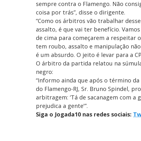
sempre contra o Flamengo. Não consig
coisa por trás”, disse o dirigente.
“Como os árbitros vão trabalhar desse
assalto, é que vai ter benefício. Vam
de cima para começarem a respeitar o
tem roubo, assalto e manipulação não 
é um absurdo. O jeito é levar para a C
O árbitro da partida relatou na súmul
negro:
“Informo ainda que após o término da 
do
Flamengo
-RJ, Sr. Bruno Spindel, pr
arbitragem: ‘Tá de sacanagem com a g
prejudica a gente'”
.
Siga o Jogada10 nas redes sociais:
Tw