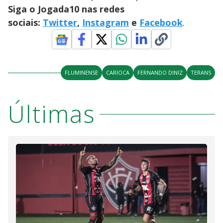
Siga o Jogada10 nas redes
sociais:
Twitter
,
Instagram
e
Facebook
.
FLUMINENSE
CARIOCA
FERNANDO DINIZ
TERANS
Últimas