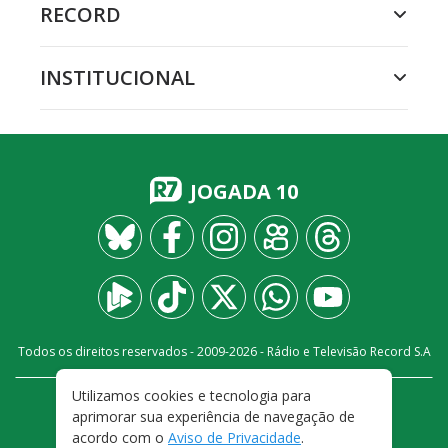
RECORD
INSTITUCIONAL
JOGADA 10
Todos os direitos reservados - 2009-
2026
- Rádio e Televisão Record S.A
Utilizamos cookies e tecnologia para
CARREIRA
FALE CONOSCO
PRIVACIDADE
aprimorar sua experiência de navegação de
TERMOS E CONDIÇÕES DE USO
acordo com o
Aviso de Privacidade
.