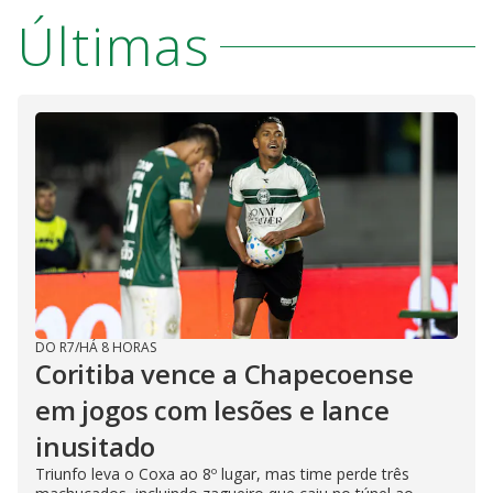
Últimas
DO R7
/
HÁ 8 HORAS
Coritiba vence a Chapecoense
em jogos com lesões e lance
inusitado
Triunfo leva o Coxa ao 8º lugar, mas time perde três