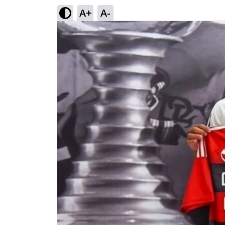
A+
A-