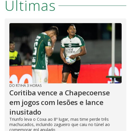
Últimas
DO R7
/
HÁ 3 HORAS
Coritiba vence a Chapecoense
em jogos com lesões e lance
inusitado
Triunfo leva o Coxa ao 8º lugar, mas time perde três
machucados, incluindo zagueiro que caiu no túnel ao
comemorar gol anulado