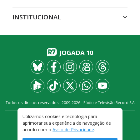
INSTITUCIONAL
JOGADA 10
Todos os direitos reservados - 2009-
2026
- Rádio e Televisão Record S.A
Utilizamos cookies e tecnologia para
CARREIRA
FALE CONOSCO
PRIVACIDADE
aprimorar sua experiência de navegação de
TERMOS E CONDIÇÕES DE USO
acordo com o
Aviso de Privacidade
.