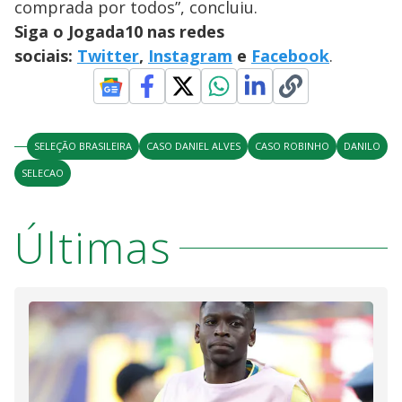
comprada por todos”, concluiu.
Siga o Jogada10 nas redes
sociais:
Twitter
,
Instagram
e
Facebook
.
SELEÇÃO BRASILEIRA
CASO DANIEL ALVES
CASO ROBINHO
DANILO
SELECAO
Últimas