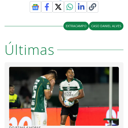
EXTRACAMPO
CASO DANIEL ALVES
Últimas
DO R7
/
HÁ 6 HORAS