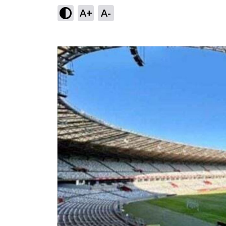
A+
A-