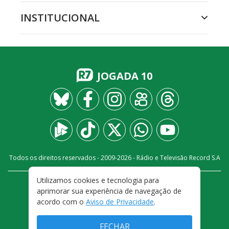
INSTITUCIONAL
JOGADA 10
Todos os direitos reservados - 2009-
2026
- Rádio e Televisão Record S.A
Utilizamos cookies e tecnologia para
CARREIRA
FALE CONOSCO
PRIVACIDADE
aprimorar sua experiência de navegação de
TERMOS E CONDIÇÕES DE USO
acordo com o
Aviso de Privacidade
.
FECHAR