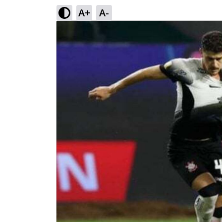
A+
A-