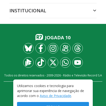
INSTITUCIONAL
JOGADA 10
Todos os direitos reservados - 2009-
2026
- Rádio e Televisão Record S.A
Utilizamos cookies e tecnologia para
CARREIRA
FALE CONOSCO
PRIVACIDADE
aprimorar sua experiência de navegação de
TERMOS E CONDIÇÕES DE USO
acordo com o
Aviso de Privacidade
.