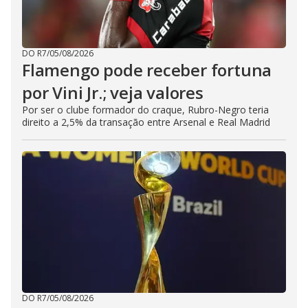
DO R7
/
05/08/2026
Flamengo pode receber fortuna
por Vini Jr.; veja valores
Por ser o clube formador do craque, Rubro-Negro teria
direito a 2,5% da transação entre Arsenal e Real Madrid
DO R7
/
05/08/2026