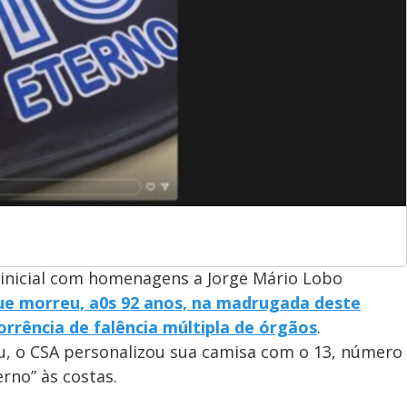
inicial com homenagens a Jorge Mário Lobo
que morreu, a0s 92 anos, na madrugada deste
orrência de falência múltipla de órgãos
.
eu, o CSA personalizou sua camisa com o 13, número
rno” às costas.