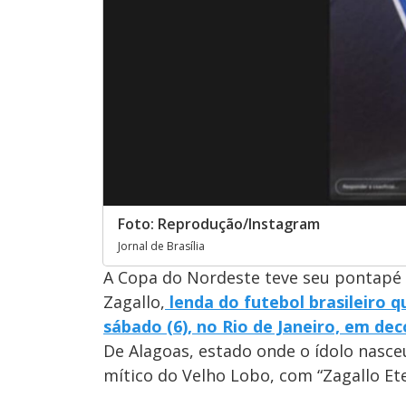
Foto: Reprodução/Instagram
Jornal de Brasília
A Copa do Nordeste teve seu pontapé 
Zagallo,
lenda do futebol brasileiro 
sábado (6), no Rio de Janeiro, em dec
De Alagoas, estado onde o ídolo nasc
mítico do Velho Lobo, com “Zagallo Ete