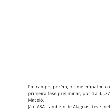
Em campo, porém, o time empatou com o
primeira fase preliminar, por 4 a 3. O
Maceió.
Já o ASA, também de Alagoas, teve me