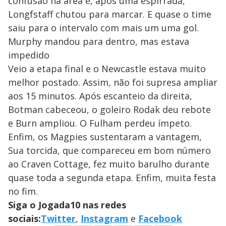
confusão na área e, após uma espirrada,
Longfstaff chutou para marcar. E quase o time
saiu para o intervalo com mais um uma gol.
Murphy mandou para dentro, mas estava
impedido
Veio a etapa final e o Newcastle estava muito
melhor postado. Assim, não foi supresa ampliar
aos 15 minutos. Após escanteio da direita,
Botman cabeceou, o goleiro Rodak deu rebote
e Burn ampliou. O Fulham perdeu ímpeto.
Enfim, os Magpies sustentaram a vantagem,
Sua torcida, que compareceu em bom número
ao Craven Cottage, fez muito barulho durante
quase toda a segunda etapa. Enfim, muita festa
no fim.
Siga o Jogada10 nas redes
sociais:
Twitter
,
Instagram
e
Facebook