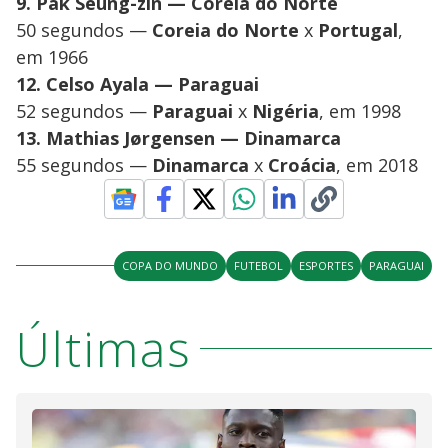
9. Pak Seung-zin — Coreia do Norte
50 segundos —
Coreia do Norte
x
Portugal
,
em 1966
12. Celso Ayala — Paraguai
52 segundos —
Paraguai
x
Nigéria
, em 1998
13. Mathias Jørgensen — Dinamarca
55 segundos —
Dinamarca
x
Croácia
, em 2018
COPA DO MUNDO
FUTEBOL
ESPORTES
PARAGUAI
Últimas