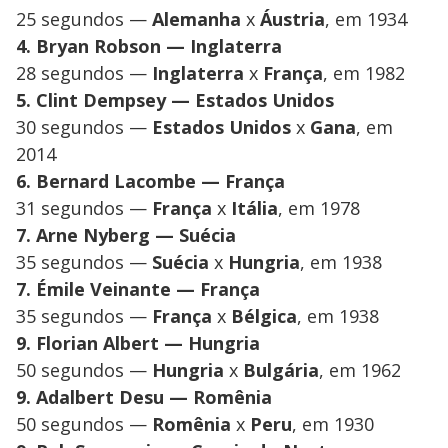
25 segundos —
Alemanha
x
Áustria
, em 1934
4. Bryan Robson — Inglaterra
28 segundos —
Inglaterra
x
França
, em 1982
5. Clint Dempsey — Estados Unidos
30 segundos —
Estados Unidos
x
Gana
, em
2014
6. Bernard Lacombe — França
31 segundos —
França
x
Itália
, em 1978
7. Arne Nyberg — Suécia
35 segundos —
Suécia
x
Hungria
, em 1938
7. Émile Veinante — França
35 segundos —
França
x
Bélgica
, em 1938
9. Florian Albert — Hungria
50 segundos —
Hungria
x
Bulgária
, em 1962
9. Adalbert Desu — Romênia
50 segundos —
Romênia
x
Peru
, em 1930