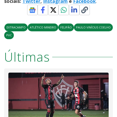
sociais:
Twitter
,
Instagram
e
Facebook
.
EXTRACAMPO
ATLÉTICO MINEIRO
FELIPÃO
PAULO VINÍCIUS COELHO
PVC
Últimas