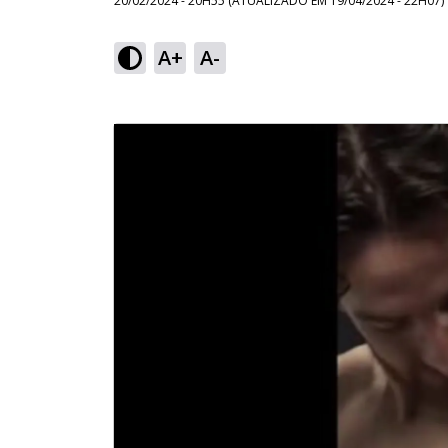
20/02/2024 - 20H55
(ATUALIZADO EM
19/04/2024 - 22H07
)
A+
A-