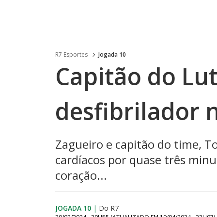
R7 Esportes
Jogada 10
Capitão do Lu
desfibrilador 
Zagueiro e capitão do time, 
cardíacos por quase três minu
coração...
JOGADA 10
|
Do R7