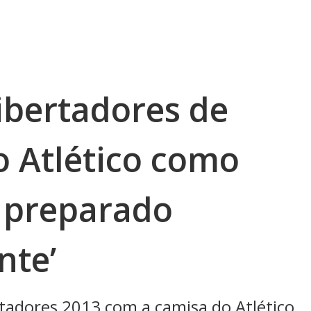
bertadores de
o Atlético como
s preparado
nte’
tadores 2013 com a camisa do Atlético,