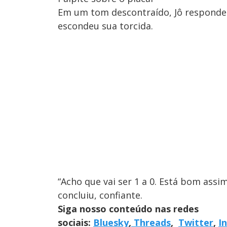
Em um tom descontraído, Jô respondeu
escondeu sua torcida.
“Acho que vai ser 1 a 0. Está bom assi
concluiu, confiante.
Siga nosso conteúdo nas redes
sociais:
Bluesky
,
Threads
,
Twitter
,
I