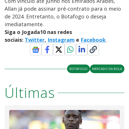
Com vínculo até junho nos Emirados Árabes,
Allan já pode assinar pré-contrato para o meio
de 2024. Entretanto, o Botafogo o deseja
imediatamente.
Siga o Jogada10 nas redes
sociais:
Twitter
,
Instagram
e
Facebook
.
BOTAFOGO
MERCADO DA BOLA
Últimas