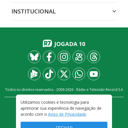
INSTITUCIONAL
JOGADA 10
Todos os direitos reservados - 2009-
2026
- Rádio e Televisão Record S.A
Utilizamos cookies e tecnologia para
CARREIRA
FALE CONOSCO
PRIVACIDADE
aprimorar sua experiência de navegação de
TERMOS E CONDIÇÕES DE USO
acordo com o
Aviso de Privacidade
.