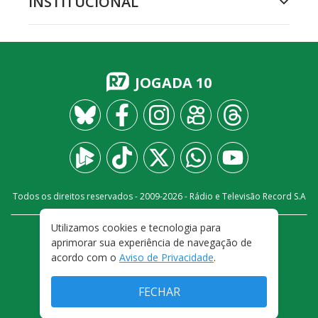
INSTITUCIONAL
JOGADA 10
Todos os direitos reservados - 2009-
2026
- Rádio e Televisão Record S.A
Utilizamos cookies e tecnologia para
CARREIRA
FALE CONOSCO
PRIVACIDADE
aprimorar sua experiência de navegação de
TERMOS E CONDIÇÕES DE USO
acordo com o
Aviso de Privacidade
.
FECHAR