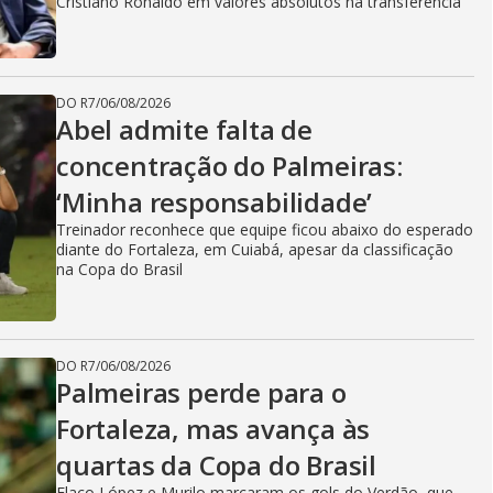
Cristiano Ronaldo em valores absolutos na transferência
DO R7
/
06/08/2026
Abel admite falta de
concentração do Palmeiras:
‘Minha responsabilidade’
Treinador reconhece que equipe ficou abaixo do esperado
diante do Fortaleza, em Cuiabá, apesar da classificação
na Copa do Brasil
DO R7
/
06/08/2026
Palmeiras perde para o
Fortaleza, mas avança às
quartas da Copa do Brasil
Flaco López e Murilo marcaram os gols do Verdão, que