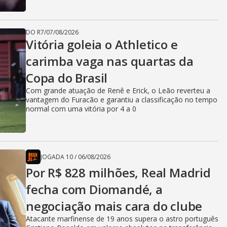
DO R7
/
07/08/2026
Vitória goleia o Athletico e
carimba vaga nas quartas da
Copa do Brasil
Com grande atuação de Renê e Erick, o Leão reverteu a
vantagem do Furacão e garantiu a classificação no tempo
normal com uma vitória por 4 a 0
JOGADA 10
/
06/08/2026
Por R$ 828 milhões, Real Madrid
fecha com Diomandé, a
negociação mais cara do clube
Atacante marfinense de 19 anos supera o astro português