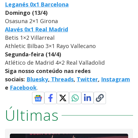
Leganés 0x1 Barcelona
Domingo (13/4)
Osasuna 2×1 Girona
Alavés 0x1 Real Madrid
Betis 1×2 Villarreal
Athletic Bilbao 3×1 Rayo Vallecano
Segunda-feira (14/4)
Atlético de Madrid 4×2 Real Valladolid
Siga nosso conteúdo nas redes
sociais:
Bluesky
,
Threads
,
Twitter
,
Instagram
e
Facebook
.
Últimas