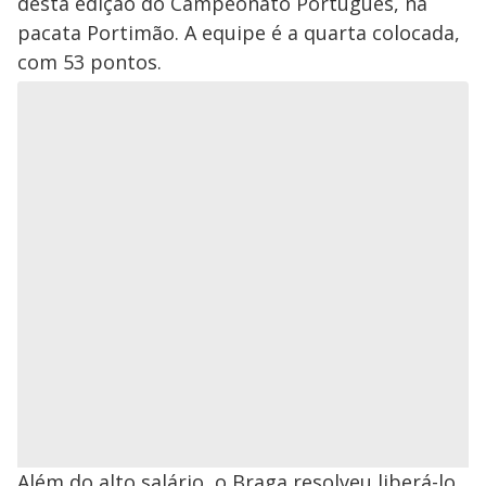
desta edição do Campeonato Português, na
pacata Portimão. A equipe é a quarta colocada,
com 53 pontos.
Além do alto salário, o Braga resolveu liberá-lo