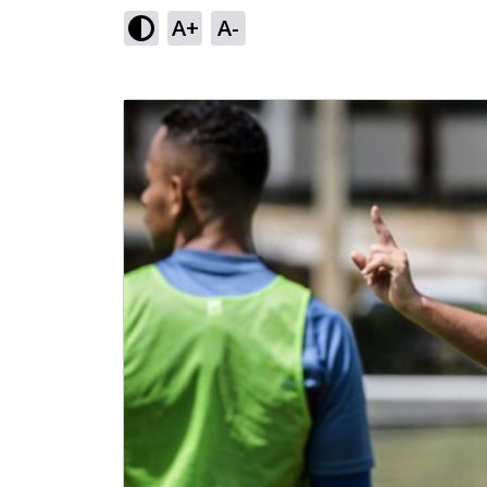
A+
A-