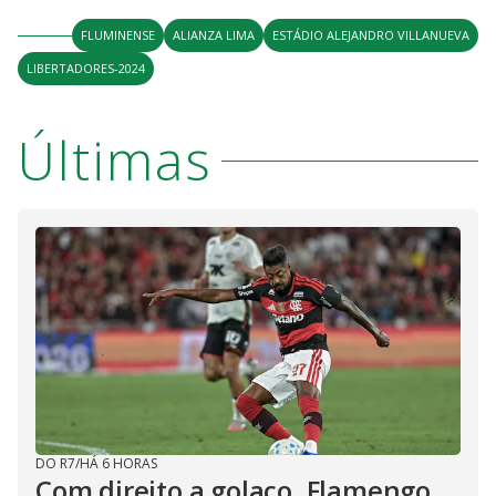
FLUMINENSE
ALIANZA LIMA
ESTÁDIO ALEJANDRO VILLANUEVA
LIBERTADORES-2024
Últimas
DO R7
/
HÁ 6 HORAS
Com direito a golaço, Flamengo