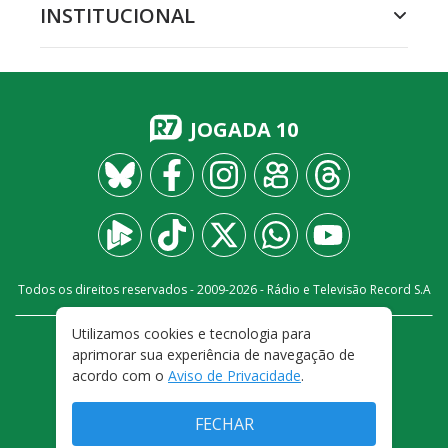
INSTITUCIONAL
JOGADA 10
Todos os direitos reservados - 2009-
2026
- Rádio e Televisão Record S.A
Utilizamos cookies e tecnologia para
CARREIRA
FALE CONOSCO
PRIVACIDADE
aprimorar sua experiência de navegação de
TERMOS E CONDIÇÕES DE USO
acordo com o
Aviso de Privacidade
.
FECHAR