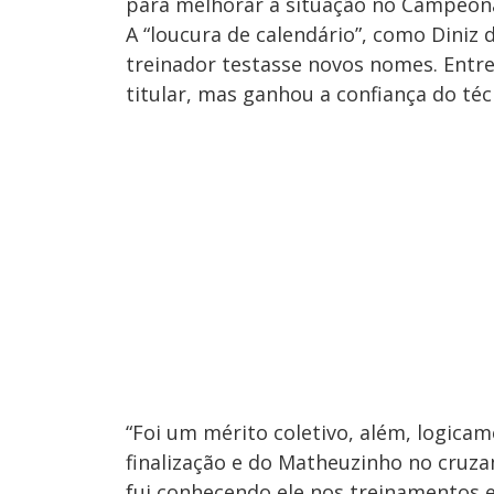
para melhorar a situação no Campeona
A “loucura de calendário”, como Diniz
treinador testasse novos nomes. Entre
titular, mas ganhou a confiança do téc
“Foi um mérito coletivo, além, logicam
finalização e do Matheuzinho no cruz
fui conhecendo ele nos treinamentos e 