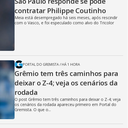
V
São Paulo responde se pode
contratar Philippe Coutinho
Meia está desempregado há seis meses, após rescindir
i
com o Vasco, e foi especulado como alvo do Tricolor
d
e
PORTAL DO GREMISTA
/
HÁ 1 HORA
Grêmio tem três caminhos para
deixar o Z-4; veja os cenários da
o
rodada
O post Grêmio tem três caminhos para deixar o Z-4; veja
os cenários da rodada apareceu primeiro em Portal do
Gremista. O que o...