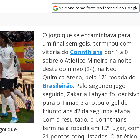
Adicione como fonte preferencial no Google
Opens in new window
O jogo que se encaminhava para
um final sem gols, terminou com
vitória do
Corinthians
por 1 a 0
sobre o Atlético Mineiro na noite
deste domingo (24), na Neo
Química Arena, pela 17ª rodada do
Brasileirão
. Pelo segundo jogo
seguido, Zakaria Labyad foi decisivo
para o Timão e anotou o gol do
triunfo aos 42 da segunda etapa.
Com o resultado, o Corinthians
termina a rodada em 15º lugar, com
gol que
21 pontos conquistados. O Atlético