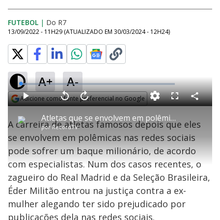
FUTEBOL
|
Do R7
13/09/2022 - 11H29
(ATUALIZADO EM
30/03/2024 - 12H24
)
A+
A-
L
o
a
Adicione como fonte preferencial no Google
d
C
P
V
A
P
F
e
o
l
o
v
u
Opens in new window
d
m
a
l
a
l
:
Atletas que se envolvem em polêmicas podem ter danos milionários
p
y
t
n
l
3
A carreira de atletas famosos depois que eles
a
a
ç
s
.
por
RecordTV
r
r
a
c
9
t
1
r
l
r
2
se envolvem em polêmicas nas redes sociais
i
0
1
e
%
l
s
0
e
h
pode sofrer um baque milionário, de acordo
e
s
n
a
g
e
r
u
g
com especialistas. Num dos casos recentes, o
n
u
a
d
n
o
d
zagueiro do Real Madrid e da Seleção Brasileira,
s
o
s
Éder Militão entrou na justiça contra a ex-
y
mulher alegando ter sido prejudicado por
publicações dela nas redes sociais.
M