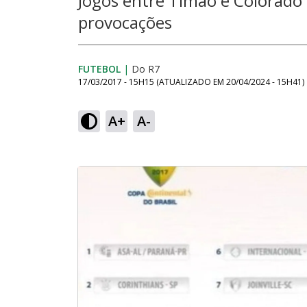
Jogos entre Timão e Colorado
provocações
FUTEBOL
|
Do R7
17/03/2017 - 15H15
(ATUALIZADO EM
20/04/2024 - 15H41
)
A+
A-