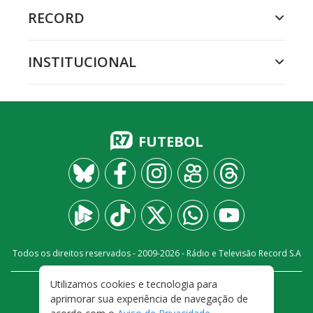
RECORD
INSTITUCIONAL
FUTEBOL
Todos os direitos reservados - 2009-
2026
- Rádio e Televisão Record S.A
Utilizamos cookies e tecnologia para
CARREIRA
FALE CONOSCO
PRIVACIDADE
aprimorar sua experiência de navegação de
TERMOS E CONDIÇÕES DE USO